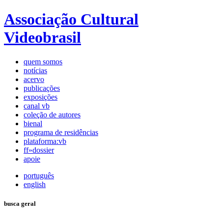
Associação Cultural
Videobrasil
quem somos
notícias
acervo
publicações
exposições
canal vb
coleção de autores
bienal
programa de residências
plataforma:vb
ff»dossier
apoie
português
english
busca geral