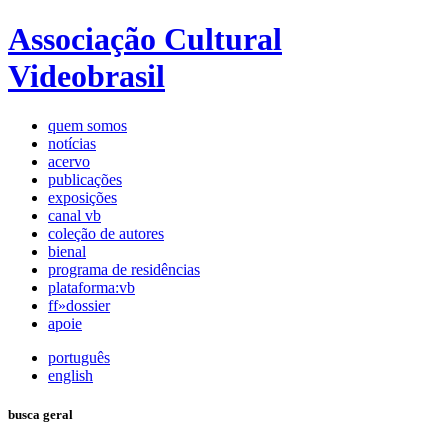
Associação Cultural
Videobrasil
quem somos
notícias
acervo
publicações
exposições
canal vb
coleção de autores
bienal
programa de residências
plataforma:vb
ff»dossier
apoie
português
english
busca geral