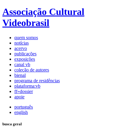
Associação Cultural
Videobrasil
quem somos
notícias
acervo
publicações
exposições
canal vb
coleção de autores
bienal
programa de residências
plataforma:vb
ff»dossier
apoie
português
english
busca geral