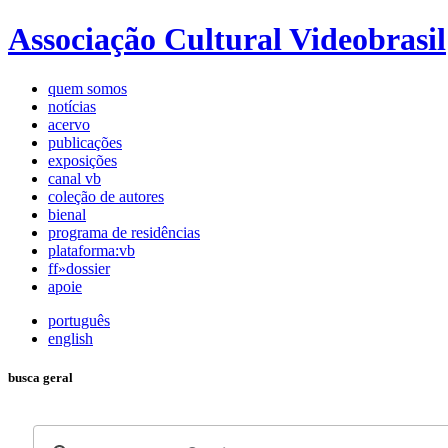
Associação Cultural Videobrasil
quem somos
notícias
acervo
publicações
exposições
canal vb
coleção de autores
bienal
programa de residências
plataforma:vb
ff»dossier
apoie
português
english
busca geral