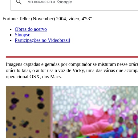
Fortune Teller (November)
2004, vídeo, 4'53"
Obras do acervo
Sinopse
Participações no Videobrasil
Imagens captadas e geradas por computador se misturam nesse orácul
oráculo falar, o autor usa a voz de Vicky, uma das várias que acom
operacional OSX, dos Macs.