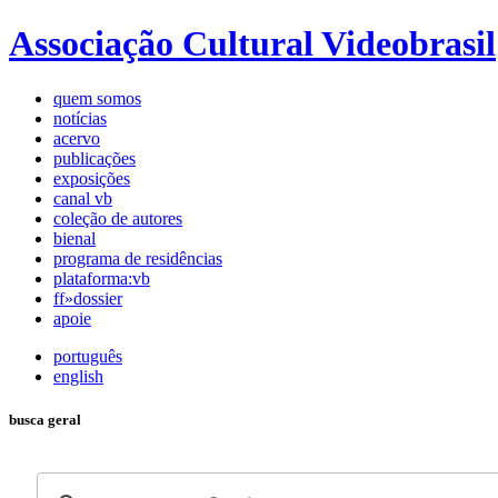
Associação Cultural Videobrasil
quem somos
notícias
acervo
publicações
exposições
canal vb
coleção de autores
bienal
programa de residências
plataforma:vb
ff»dossier
apoie
português
english
busca geral