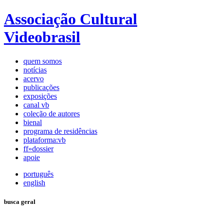
Associação Cultural
Videobrasil
quem somos
notícias
acervo
publicações
exposições
canal vb
coleção de autores
bienal
programa de residências
plataforma:vb
ff»dossier
apoie
português
english
busca geral