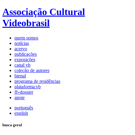
Associação Cultural
Videobrasil
quem somos
notícias
acervo
publicações
exposições
canal vb
coleção de autores
bienal
programa de residências
plataforma:vb
ff»dossier
apoie
português
english
busca geral