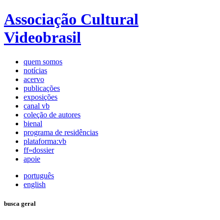
Associação Cultural
Videobrasil
quem somos
notícias
acervo
publicações
exposições
canal vb
coleção de autores
bienal
programa de residências
plataforma:vb
ff»dossier
apoie
português
english
busca geral