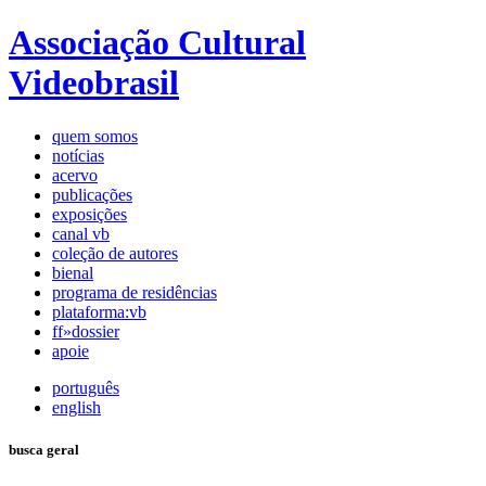
Associação Cultural
Videobrasil
quem somos
notícias
acervo
publicações
exposições
canal vb
coleção de autores
bienal
programa de residências
plataforma:vb
ff»dossier
apoie
português
english
busca geral