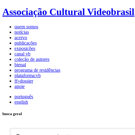
Associação Cultural Videobrasil
quem somos
notícias
acervo
publicações
exposições
canal vb
coleção de autores
bienal
programa de residências
plataforma:vb
ff»dossier
apoie
português
english
busca geral