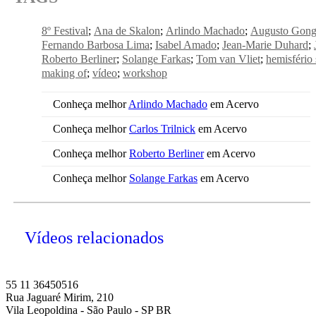
8º Festival
Ana de Skalon
Arlindo Machado
Augusto Gong
Fernando Barbosa Lima
Isabel Amado
Jean-Marie Duhard
Roberto Berliner
Solange Farkas
Tom van Vliet
hemisfério 
making of
vídeo
workshop
Conheça melhor
Arlindo Machado
em Acervo
Conheça melhor
Carlos Trilnick
em Acervo
Conheça melhor
Roberto Berliner
em Acervo
Conheça melhor
Solange Farkas
em Acervo
Vídeos relacionados
55 11 36450516
Rua Jaguaré Mirim, 210
Vila Leopoldina - São Paulo - SP BR