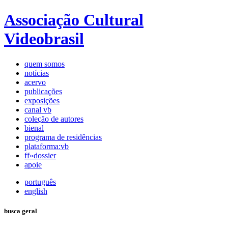
Associação Cultural
Videobrasil
quem somos
notícias
acervo
publicações
exposições
canal vb
coleção de autores
bienal
programa de residências
plataforma:vb
ff»dossier
apoie
português
english
busca geral