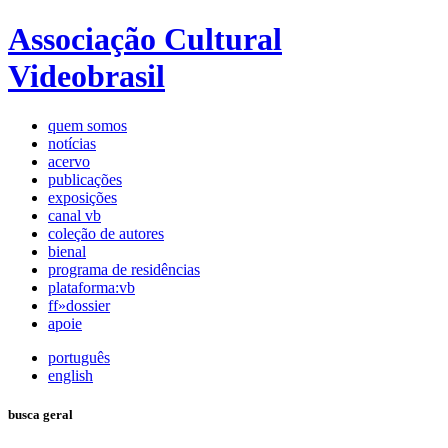
Associação Cultural
Videobrasil
quem somos
notícias
acervo
publicações
exposições
canal vb
coleção de autores
bienal
programa de residências
plataforma:vb
ff»dossier
apoie
português
english
busca geral