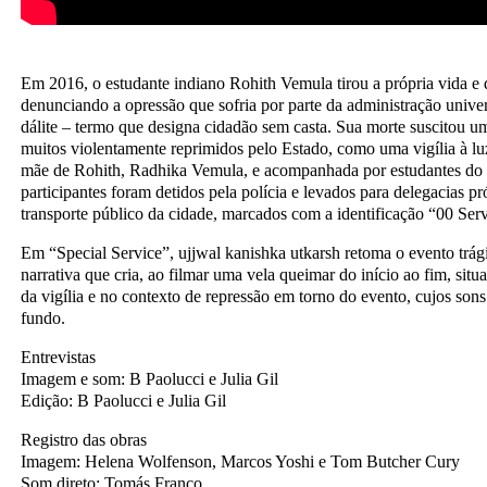
Em 2016, o estudante indiano Rohith Vemula tirou a própria vida e
denunciando a opressão que sofria por parte da administração univers
dálite – termo que designa cidadão sem casta. Sua morte suscitou um
muitos violentamente reprimidos pelo Estado, como uma vigília à luz
mãe de Rohith, Radhika Vemula, e acompanhada por estudantes do p
participantes foram detidos pela polícia e levados para delegacias 
transporte público da cidade, marcados com a identificação “00 Serv
Em “Special Service”, ujjwal kanishka utkarsh retoma o evento trág
narrativa que cria, ao filmar uma vela queimar do início ao fim, sit
da vigília e no contexto de repressão em torno do evento, cujos son
fundo.
Entrevistas
Imagem e som: B Paolucci e Julia Gil
Edição: B Paolucci e Julia Gil
Registro das obras
Imagem: Helena Wolfenson, Marcos Yoshi e Tom Butcher Cury
Som direto: Tomás Franco