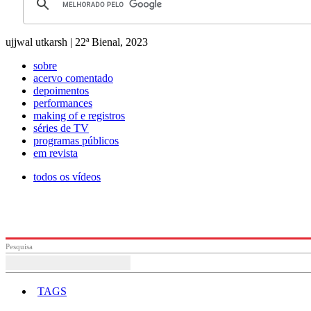
ujjwal utkarsh | 22ª Bienal, 2023
sobre
acervo comentado
depoimentos
performances
making of e registros
séries de TV
programas públicos
em revista
todos os vídeos
Pesquisa
TAGS