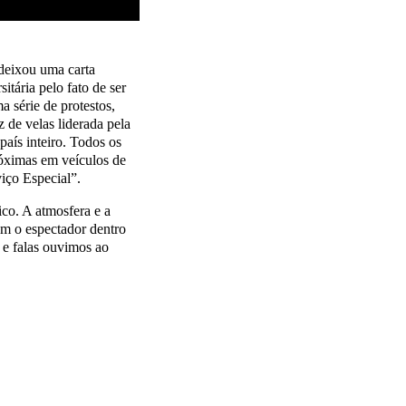
 deixou uma carta
itária pelo fato de ser
a série de protestos,
 de velas liderada pela
aís inteiro. Todos os
próximas em veículos de
iço Especial”.
ico. A atmosfera e a
uam o espectador dentro
s e falas ouvimos ao