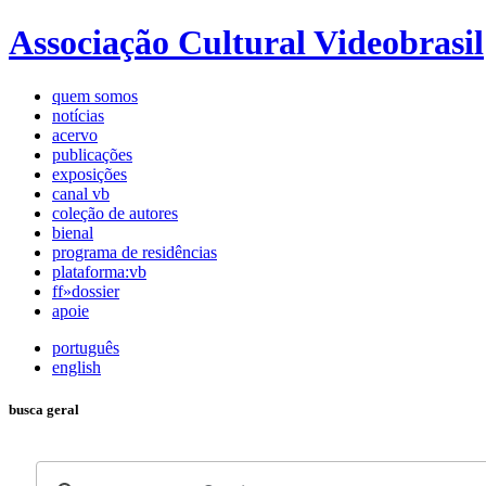
Associação Cultural Videobrasil
quem somos
notícias
acervo
publicações
exposições
canal vb
coleção de autores
bienal
programa de residências
plataforma:vb
ff»dossier
apoie
português
english
busca geral