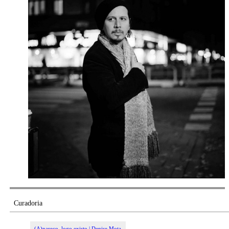
Curadoria
(A)pareço, logo existo | Denise Mota