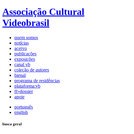
Associação Cultural
Videobrasil
quem somos
notícias
acervo
publicações
exposições
canal vb
coleção de autores
bienal
programa de residências
plataforma:vb
ff»dossier
apoie
português
english
busca geral