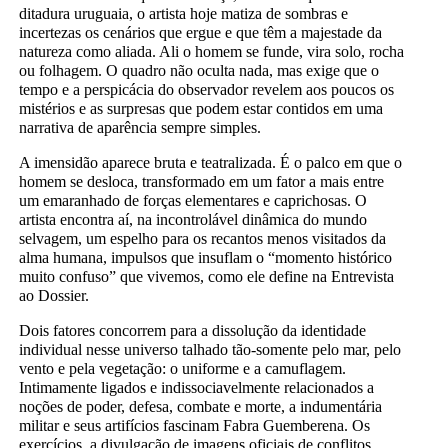
ditadura uruguaia, o artista hoje matiza de sombras e
incertezas os cenários que ergue e que têm a majestade da
natureza como aliada. Ali o homem se funde, vira solo, rocha
ou folhagem. O quadro não oculta nada, mas exige que o
tempo e a perspicácia do observador revelem aos poucos os
mistérios e as surpresas que podem estar contidos em uma
narrativa de aparência sempre simples.
A imensidão aparece bruta e teatralizada. É o palco em que o
homem se desloca, transformado em um fator a mais entre
um emaranhado de forças elementares e caprichosas. O
artista encontra aí, na incontrolável dinâmica do mundo
selvagem, um espelho para os recantos menos visitados da
alma humana, impulsos que insuflam o “momento histórico
muito confuso” que vivemos, como ele define na Entrevista
ao Dossier.
Dois fatores concorrem para a dissolução da identidade
individual nesse universo talhado tão-somente pelo mar, pelo
vento e pela vegetação: o uniforme e a camuflagem.
Intimamente ligados e indissociavelmente relacionados a
noções de poder, defesa, combate e morte, a indumentária
militar e seus artifícios fascinam Fabra Guemberena. Os
exercícios, a divulgação de imagens oficiais de conflitos