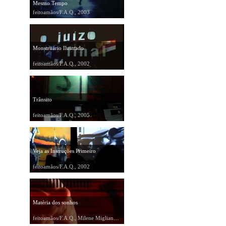
Mesmo Tempo
feitoamãos/F.A.Q., 2003
Monstruário Ilustrado
feitoamãos/F.A.Q., 2002
Trânsito
feitoamãos/F.A.Q., 2005
Veja as Instruções Primeiro
feitoamãos/F.A.Q., 2002
Matéria dos sonhos
feitoamãos/F.A.Q., Milene Migliano, 2002