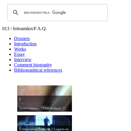
013 / feitoamãos/F.A.Q.
Dossiers
Introduction
Works
Essay
Interview
Comment biography
Bibliographical references
5
André Amparo, Chico de Paula, Cláudio Santos, feitoamãos/F.A.Q., Marcelo Braga, Marília Rocha, Rodrigo Minelli, 2000
É (in)possível Éstar em 2 Lugares ao