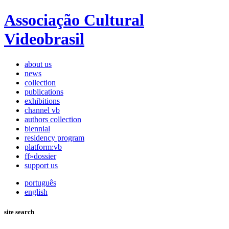
Associação Cultural
Videobrasil
about us
news
collection
publications
exhibitions
channel vb
authors collection
biennial
residency program
platform:vb
ff»dossier
support us
português
english
site search