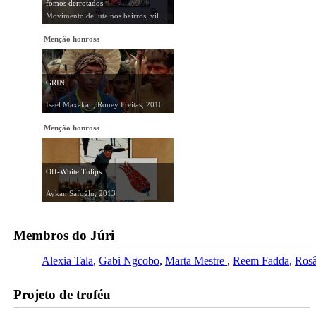
fomos derrotados
Movimento de luta nos bairros, vilas e favelas, 2018
Menção honrosa
GRIN
Isael Maxakali, Roney Freitas, 2016
Menção honrosa
Off-White Tulips
Aykan Safoğlu, 2013
Membros do Júri
Alexia Tala
Gabi Ngcobo
Marta Mestre
Reem Fadda
Rosâ
Projeto de troféu