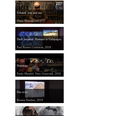
Schmitt, you and me
Omar Mismar, 2017
Dark paradise: Humans in Galapagos
Paul Rosero Contreras, 2018
Domingo
Paulo Mendel, Vitor Grunvald, 2018
Das avós
Rosana Paulino, 2019