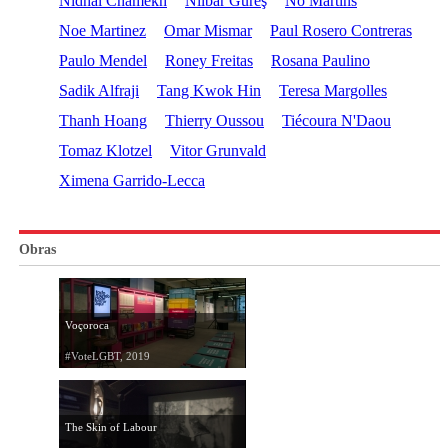
Nidhal Chamekh
Nilbar Güreş
No Martins
Noe Martinez
Omar Mismar
Paul Rosero Contreras
Paulo Mendel
Roney Freitas
Rosana Paulino
Sadik Alfraji
Tang Kwok Hin
Teresa Margolles
Thanh Hoang
Thierry Oussou
Tiécoura N'Daou
Tomaz Klotzel
Vitor Grunvald
Ximena Garrido-Lecca
Obras
Voçoroca
#VoteLGBT, 2019
The Skin of Labour