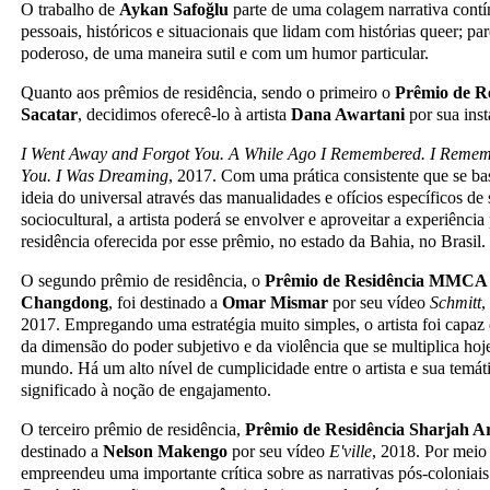
O trabalho de
Aykan Safo
ğ
lu
parte de uma colagem narrativa contí
pessoais, históricos e situacionais que lidam com histórias queer; p
poderoso, de uma maneira sutil e com um humor particular.
Quanto aos prêmios de residência, sendo o primeiro o
Pr
ê
mio
de Re
S
acatar
, decidimos oferecê-lo à artista
Dana Awartani
por sua inst
I Went Away and Forgot You. A While Ago I Remembered. I Remem
You.
I Was Dreaming
, 2017. Com uma prática consistente que se ba
ideia do universal através das manualidades e ofícios específicos de
sociocultural, a artista poderá se envolver e aproveitar a experiênci
residência oferecida por esse prêmio, no estado da Bahia, no Brasil.
O segundo prêmio de residência, o
Prêmio de Residência MMCA
Changdong
, foi destinado a
Omar Mismar
por seu vídeo
Schmitt
,
2017. Empregando uma estratégia muito simples, o artista foi capaz d
da dimensão do poder subjetivo e da violência que se multiplica hoj
mundo. Há um alto nível de cumplicidade entre o artista e sua temát
significado à noção de engajamento.
O terceiro prêmio de residência,
Prêmio de Residência Sharjah A
destinado a
Nelson Makengo
por seu vídeo
E'ville
, 2018. Por meio 
empreendeu uma importante crítica sobre as narrativas pós-coloniai