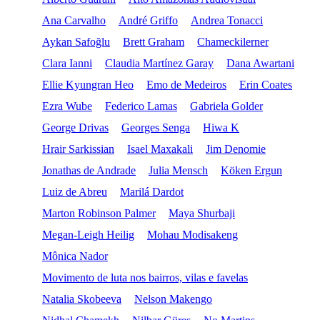
Ana Carvalho
André Griffo
Andrea Tonacci
Aykan Safoğlu
Brett Graham
Chameckilerner
Clara Ianni
Claudia Martínez Garay
Dana Awartani
Ellie Kyungran Heo
Emo de Medeiros
Erin Coates
Ezra Wube
Federico Lamas
Gabriela Golder
George Drivas
Georges Senga
Hiwa K
Hrair Sarkissian
Isael Maxakali
Jim Denomie
Jonathas de Andrade
Julia Mensch
Köken Ergun
Luiz de Abreu
Marilá Dardot
Marton Robinson Palmer
Maya Shurbaji
Megan-Leigh Heilig
Mohau Modisakeng
Mônica Nador
Movimento de luta nos bairros, vilas e favelas
Natalia Skobeeva
Nelson Makengo