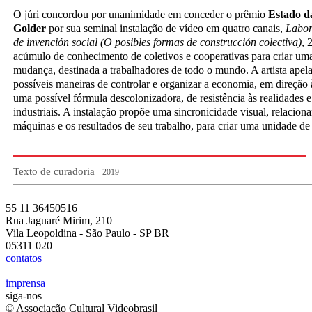
O júri concordou por unanimidade em conceder o prêmio
Estado d
Golder
por sua seminal instalação de vídeo em quatro canais,
Labor
de
i
nvenci
ó
n
s
ocial (O
p
osibles
f
ormas de construcci
ó
n
c
olectiva)
, 
acúmulo de conhecimento de coletivos e cooperativas para criar uma
mudança, destinada a trabalhadores de todo o mundo. A artista apel
possíveis maneiras de controlar e organizar a economia, em direção 
uma possível fórmula descolonizadora, de resistência às realidades e 
industriais. A instalação propõe uma sincronicidade visual, relacio
máquinas e os resultados de seu trabalho, para criar uma unidade de 
Texto de curadoria
2019
55 11 36450516
Rua Jaguaré Mirim, 210
Vila Leopoldina - São Paulo - SP BR
05311 020
contatos
imprensa
siga-nos
© Associação Cultural Videobrasil