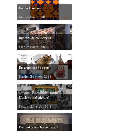
Dando bandeira
Mônica Nador, 2019
Imagens de Makwatcha
Mônica Nador, 2019
Biographies of objects
Natalia Skobeeva, 2018
E'ville (ElisabethVille)
Nelson Makengo , 2018
De quoi rêvent les martyrs II