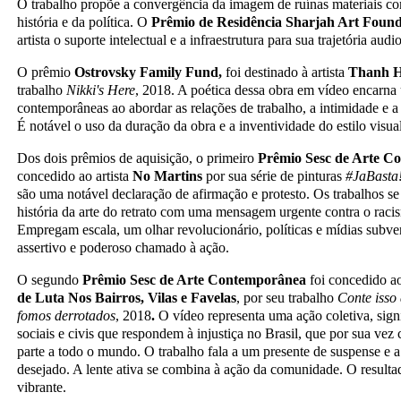
O trabalho propõe a convergência da imagem de ruínas materiais c
história e da política. O
Prêmio de Residência Sharjah Art Found
artista o suporte intelectual e a infraestrutura para sua trajetória audi
O prêmio
Ostrovsky Family Fund,
foi destinado à artista
Thanh 
trabalho
Nikki's Here
, 2018. A poética dessa obra em vídeo encarna
contemporâneas ao abordar as relações de trabalho, a intimidade e a 
É notável o uso da duração da obra e a inventividade do estilo visual 
Dos dois prêmios de aquisição, o primeiro
Prêmio Sesc de Arte 
concedido ao artista
No Martins
por sua série de pinturas
#JaBasta
são uma notável declaração de afirmação e protesto. Os trabalhos s
história da arte do retrato com uma mensagem urgente contra o raci
Empregam escala, um olhar revolucionário, políticas e mídias subver
assertivo e poderoso chamado à ação.
O segundo
Prêmio Sesc de Arte Contemporânea
foi concedido a
de Luta Nos Bairros, Vilas e Favelas
, por seu trabalho
Conte isso
fomos derrotados
, 2018
.
O vídeo representa uma ação coletiva, sig
sociais e civis que respondem à injustiça no Brasil, que por sua v
parte a todo o mundo. O trabalho fala a um presente de suspense e a
desejado. A lente ativa se combina à ação da comunidade. O result
vibrante.