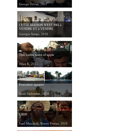
George Drivas, 2017
CETTE MAISON N'EST PAS à
VENDRE ET à VENDRE
Georges Senga, 2016
This lemon tastes of apple
Hiwa K, 2011
Execution squares
Hrair Sarkissian, 2008
GRIN
Isael Maxakali, Roney Freitas, 2016