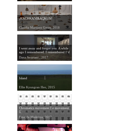
¡KACHKANIRAQKUN!
Claudia Martínez Garay, 2018
I went away and forgot you. A while
ago I remembered. I remembered I’d
forgotten you. I was dreaming.
Dana Awartani , 2017
Island
Ellie Kyungran Heo, 2015
Chromatics movement I e movement
II
Emo de Medeiros, 2017