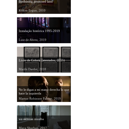
Binibining promised land
Köken Ergun, 2010
Instalação histórica 1995-2019
Luiz de Abreu, 2019
Livro de Colorir (atentados, 2015)
Marilá Dardot, 2018
No le digas a mi mano derecha lo que
hace la izquierda
Marton Robinson Palmer, 2019
wa akhiran musiba
Maya Shurbaji, 2017