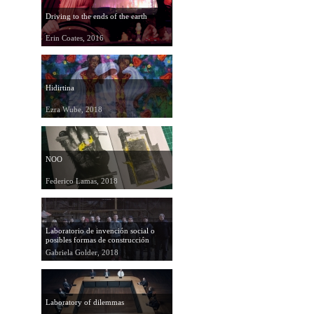
Driving to the ends of the earth
Erin Coates, 2016
Hidirtina
Ezra Wube, 2018
NOO
Federico Lamas, 2018
Laboratorio de invención social o
posibles formas de construcción
colectiva
Gabriela Golder, 2018
Laboratory of dilemmas