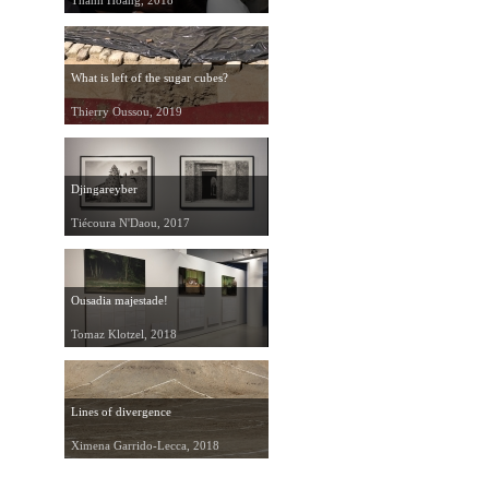
Thanh Hoang, 2018
What is left of the sugar cubes?
Thierry Oussou, 2019
Djingareyber
Tiécoura N'Daou, 2017
Ousadia majestade!
Tomaz Klotzel, 2018
Lines of divergence
Ximena Garrido-Lecca, 2018