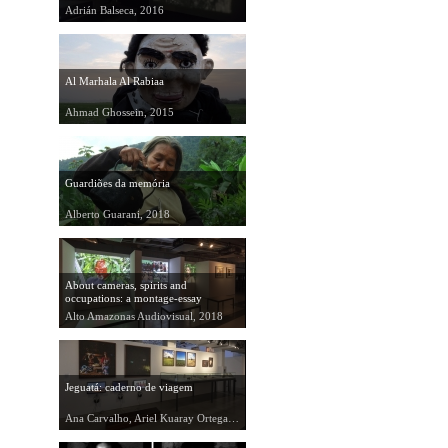
Adrián Balseca, 2016
Al Marhala Al Rabiaa
Ahmad Ghossein, 2015
Guardiões da memória
Alberto Guarani, 2018
About cameras, spirits and
occupations: a montage-essay
triptych
Alto Amazonas Audiovisual, 2018
Jeguatá: caderno de viagem
Ana Carvalho, Ariel Kuaray Ortega, Fernando Ancil, Patrícia Para Yxapy, 2018