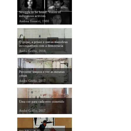
Struggle to be heard: Voices of
indigenous activists
Andrea Tonacci, 1980
O golpe, a prisão e outras manobras
incompatíveis com a democracia
André Griffo, 2018
Percorrer tempos e ver as mesmas
coisas
André Griffo, 2017
Uma cor para cada erro cometido
André Griffo, 2017