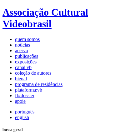
Associação Cultural
Videobrasil
quem somos
notícias
acervo
publicações
exposições
canal vb
coleção de autores
bienal
programa de residências
plataforma:vb
ff»dossier
apoie
português
english
busca geral