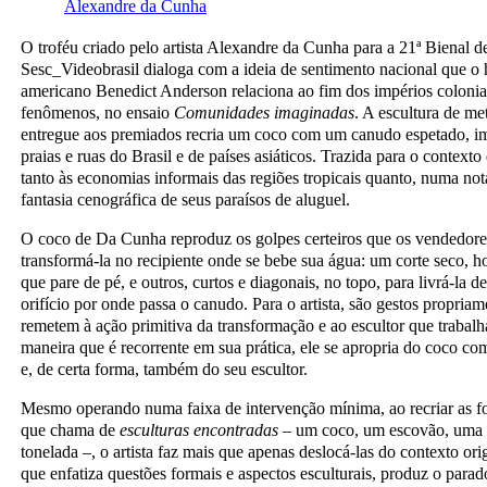
Alexandre da Cunha
O troféu criado pelo artista Alexandre da Cunha para a 21ª Bienal
Sesc_Videobrasil dialoga com a ideia de sentimento nacional que o h
americano Benedict Anderson relaciona ao fim dos impérios coloniai
fenômenos, no ensaio
Comunidades imaginadas
. A escultura de me
entregue aos premiados recria um coco com um canudo espetado, 
praias e ruas do Brasil e de países asiáticos. Trazida para o contexto
tanto às economias informais das regiões tropicais quanto, numa not
fantasia cenográfica de seus paraísos de aluguel.
O coco de Da Cunha reproduz os golpes certeiros que os vendedores
transformá-la no recipiente onde se bebe sua água: um corte seco, ho
que pare de pé, e outros, curtos e diagonais, no topo, para livrá-la de
orifício por onde passa o canudo. Para o artista, são gestos propriam
remetem à ação primitiva da transformação e ao escultor que traba
maneira que é recorrente em sua prática, ele se apropria do coco com
e, de certa forma, também do seu escultor.
Mesmo operando numa faixa de intervenção mínima, ao recriar as fo
que chama de
esculturas encontradas
– um coco, um escovão, uma 
tonelada –, o artista faz mais que apenas deslocá-las do contexto ori
que enfatiza questões formais e aspectos esculturais, produz o para