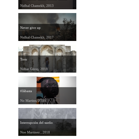
Nidhal Chamekh, 2013
Never give up
Nidhal Chamekh, 2017
Torn
Nilbar Güreş, 2018
#Jábasta
No Martins, 2019
Interrupción del sueño
Noe Martinez , 2018