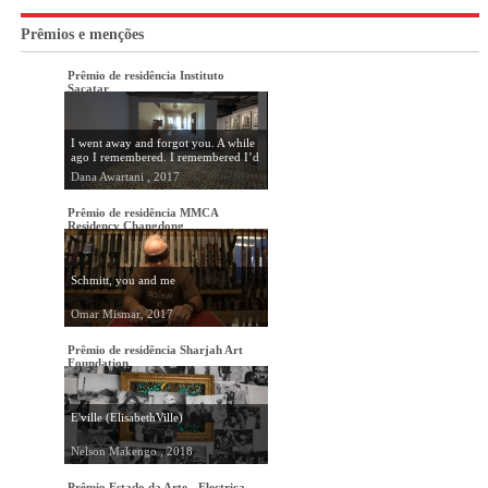
Prêmios e menções
Prêmio de residência Instituto
Sacatar
I went away and forgot you. A while
ago I remembered. I remembered I’d
forgotten you. I was dreaming.
Dana Awartani , 2017
Prêmio de residência MMCA
Residency Changdong
Schmitt, you and me
Omar Mismar, 2017
Prêmio de residência Sharjah Art
Foundation
E'ville (ElisabethVille)
Nelson Makengo , 2018
Prêmio Estado da Arte - Electrica