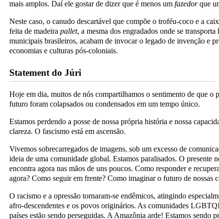
mais amplos. Daí ele gostar de dizer que é menos um
fazedor
que 
Neste caso, o canudo descartável que compõe o troféu-coco e a caix
feita de madeira
pallet
, a mesma dos engradados onde se transporta 
municipais brasileiros, acabam de invocar o legado de invenção e p
economias e culturas pós-coloniais.
Statement do Júri
Hoje em dia, muitos de nós compartilhamos o sentimento de que o p
futuro foram colapsados ou condensados em um tempo único.
Estamos perdendo a posse de nossa própria história e nossa capaci
clareza. O fascismo está em ascensão.
Vivemos sobrecarregados de imagens, sob um excesso de comunicaçã
ideia de uma comunidade global. Estamos paralisados. O presente no
encontra agora nas mãos de uns poucos. Como responder e recuper
agora? Como seguir em frente? Como imaginar o futuro de nossas
O racismo e a opressão tornaram-se endêmicos, atingindo especial
afro-descendentes e os povos originários. As comunidades LGBTQI
países estão sendo perseguidas. A Amazônia arde! Estamos sendo p