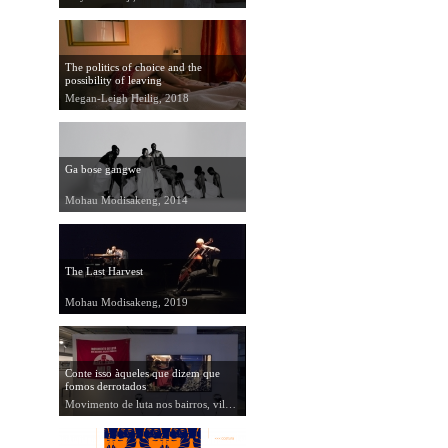
The politics of choice and the
possibility of leaving
Megan-Leigh Heilig, 2018
Ga bose gangwe
Mohau Modisakeng, 2014
The Last Harvest
Mohau Modisakeng, 2019
Conte isso àqueles que dizem que
fomos derrotados
Movimento de luta nos bairros, vilas e favelas, 2018