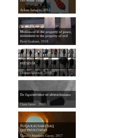
Off-White Tulips
Aykan Safoğlu, 2013
Monument to the property of peace,
monument to the property of evil
Brett Graham, 2018
#RESISTA
Chameckilerner, 2018
Do figurativismo ao abstracionismo
Clara Ianni , 2017
ÑUQA KAUSAKUSAQ
QHEPAYKITAPAS
Claudia Martínez Garay, 2017