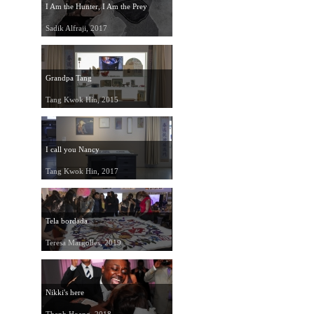
I Am the Hunter, I Am the Prey
Sadik Alfraji, 2017
Grandpa Tang
Tang Kwok Hin, 2015
I call you Nancy
Tang Kwok Hin, 2017
Tela bordada
Teresa Margolles, 2019
Nikki's here