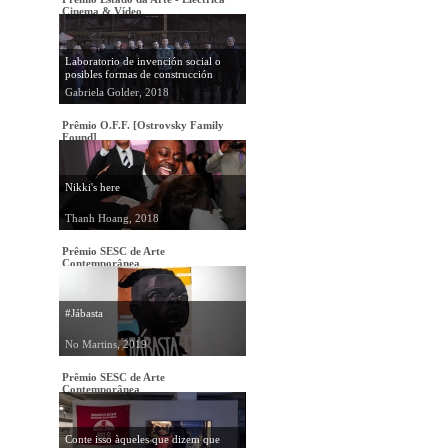
Cinema & Vídeo
Laboratorio de invención social o
posibles formas de construcción
colectiva
Gabriela Golder, 2018
Prêmio O.F.F. [Ostrovsky Family
Found]
Nikki's here
Thanh Hoang, 2018
Prêmio SESC de Arte
Contemporânea
#Jábasta
No Martins, 2019
Prêmio SESC de Arte
Contemporânea
Conte isso àqueles que dizem que