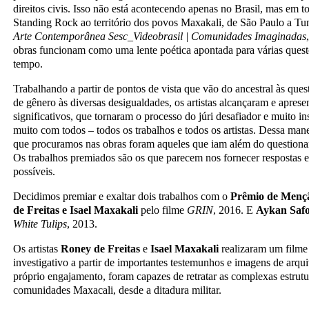
direitos civis. Isso não está acontecendo apenas no Brasil, mas em 
Standing Rock ao território dos povos Maxakali, de São Paulo a Tu
Arte Contemporânea Sesc
_Video
brasil | Comunidades Imaginadas
obras funcionam como uma lente poética apontada para várias questõ
tempo.
Trabalhando a partir de pontos de vista que vão do ancestral às quest
de gênero às diversas desigualdades, os artistas alcançaram e aprese
significativos, que tornaram o processo do júri desafiador e muito 
muito com todos – todos os trabalhos e todos os artistas. Dessa mane
que procuramos nas obras foram aqueles que iam além do question
Os trabalhos premiados são os que parecem nos fornecer respostas e
possíveis.
Decidimos premiar e exaltar dois trabalhos com o
Prêmio de Menç
de Freitas e Isael Maxakali
pelo filme
GRIN
, 2016. E
Aykan Saf
White Tulips
, 2013.
Os artistas
Roney de Freitas
e
Isael Maxakali
realizaram um filme 
investigativo a partir de importantes testemunhos e imagens de arqu
próprio engajamento, foram capazes de retratar as complexas estrutu
comunidades Maxacali, desde a ditadura militar.