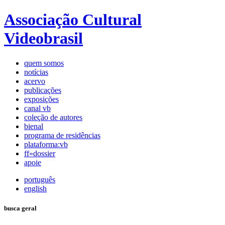
Associação Cultural
Videobrasil
quem somos
notícias
acervo
publicações
exposições
canal vb
coleção de autores
bienal
programa de residências
plataforma:vb
ff»dossier
apoie
português
english
busca geral