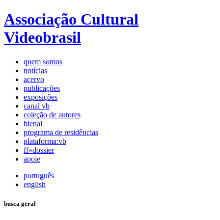
Associação Cultural
Videobrasil
quem somos
notícias
acervo
publicações
exposições
canal vb
coleção de autores
bienal
programa de residências
plataforma:vb
ff»dossier
apoie
português
english
busca geral