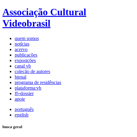
Associação Cultural
Videobrasil
quem somos
notícias
acervo
publicações
exposições
canal vb
coleção de autores
bienal
programa de residências
plataforma:vb
ff»dossier
apoie
português
english
busca geral