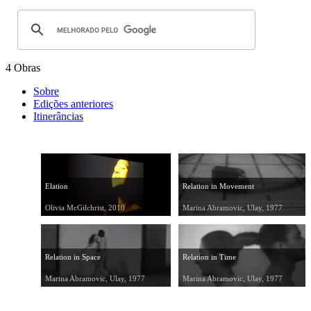
4 Obras
Sobre
Edições anteriores
Itinerâncias
Elation
Relation in Movement
Olivia McGilchrist, 2010
Marina Abramovic, Ulay, 1977
Relation in Space
Relation in Time
Marina Abramovic, Ulay, 1977
Marina Abramovic, Ulay, 1977