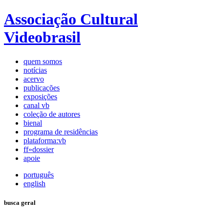
Associação Cultural
Videobrasil
quem somos
notícias
acervo
publicações
exposições
canal vb
coleção de autores
bienal
programa de residências
plataforma:vb
ff»dossier
apoie
português
english
busca geral