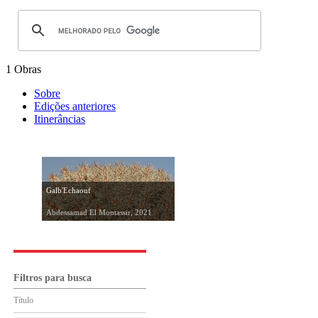
1 Obras
Sobre
Edições anteriores
Itinerâncias
Galb'Echaouf
Abdessamad El Montassir, 2021
Filtros para busca
Título