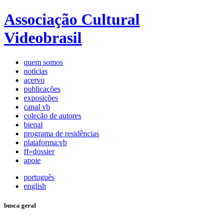
Associação Cultural
Videobrasil
quem somos
notícias
acervo
publicações
exposições
canal vb
coleção de autores
bienal
programa de residências
plataforma:vb
ff»dossier
apoie
português
english
busca geral