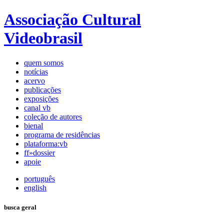
Associação Cultural
Videobrasil
quem somos
notícias
acervo
publicações
exposições
canal vb
coleção de autores
bienal
programa de residências
plataforma:vb
ff»dossier
apoie
português
english
busca geral