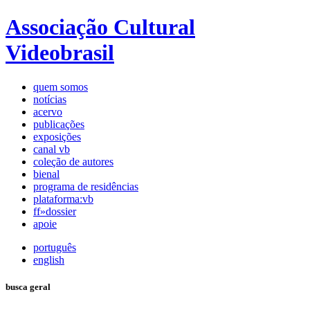
Associação Cultural
Videobrasil
quem somos
notícias
acervo
publicações
exposições
canal vb
coleção de autores
bienal
programa de residências
plataforma:vb
ff»dossier
apoie
português
english
busca geral