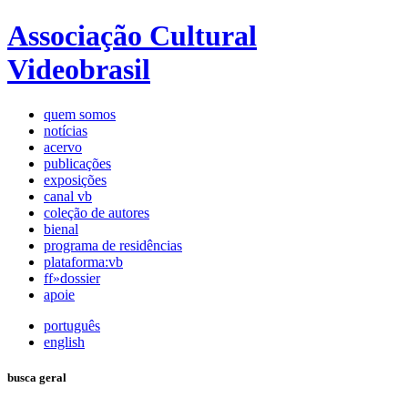
Associação Cultural
Videobrasil
quem somos
notícias
acervo
publicações
exposições
canal vb
coleção de autores
bienal
programa de residências
plataforma:vb
ff»dossier
apoie
português
english
busca geral