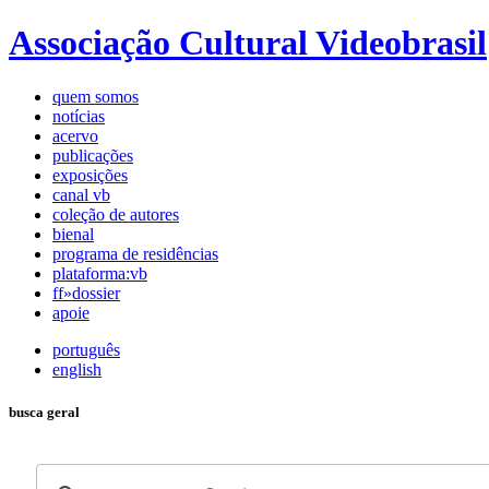
Associação Cultural Videobrasil
quem somos
notícias
acervo
publicações
exposições
canal vb
coleção de autores
bienal
programa de residências
plataforma:vb
ff»dossier
apoie
português
english
busca geral