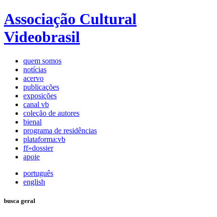
Associação Cultural
Videobrasil
quem somos
notícias
acervo
publicações
exposições
canal vb
coleção de autores
bienal
programa de residências
plataforma:vb
ff»dossier
apoie
português
english
busca geral