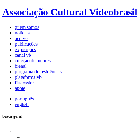
Associação Cultural Videobrasil
quem somos
notícias
acervo
publicações
exposições
canal vb
coleção de autores
bienal
programa de residências
plataforma:vb
ff»dossier
apoie
português
english
busca geral