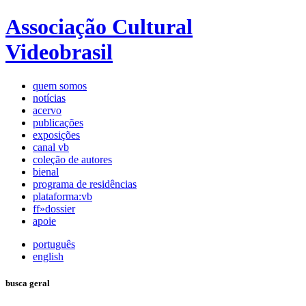
Associação Cultural
Videobrasil
quem somos
notícias
acervo
publicações
exposições
canal vb
coleção de autores
bienal
programa de residências
plataforma:vb
ff»dossier
apoie
português
english
busca geral