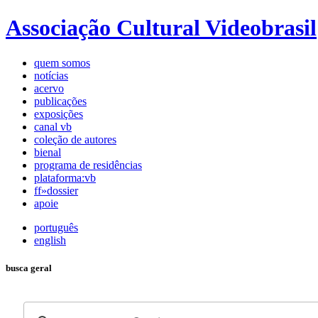
Associação Cultural Videobrasil
quem somos
notícias
acervo
publicações
exposições
canal vb
coleção de autores
bienal
programa de residências
plataforma:vb
ff»dossier
apoie
português
english
busca geral