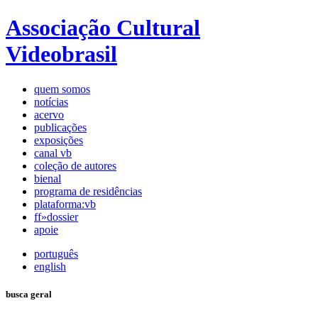
Associação Cultural
Videobrasil
quem somos
notícias
acervo
publicações
exposições
canal vb
coleção de autores
bienal
programa de residências
plataforma:vb
ff»dossier
apoie
português
english
busca geral