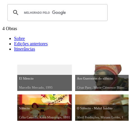
4 Obras
Sobre
Edições anteriores
Itinerâncias
El Silencio
Aos Guerreiros do silêncio
Marcello Mercado, 1995
César Paes , Marie-Clémence Blanc Paes, 1992
Silêncio
O Silêncio - Maluf Inédito
Célia Catunda, Kiko Mistrorigo, 1991
Abril Produções, Miriam Leitão, 1984