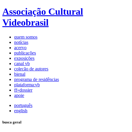
Associação Cultural
Videobrasil
quem somos
notícias
acervo
publicações
exposições
canal vb
coleção de autores
bienal
programa de residências
plataforma:vb
ff»dossier
apoie
português
english
busca geral