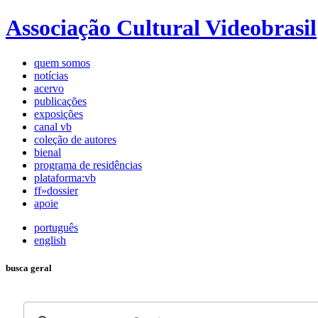
Associação Cultural Videobrasil
quem somos
notícias
acervo
publicações
exposições
canal vb
coleção de autores
bienal
programa de residências
plataforma:vb
ff»dossier
apoie
português
english
busca geral