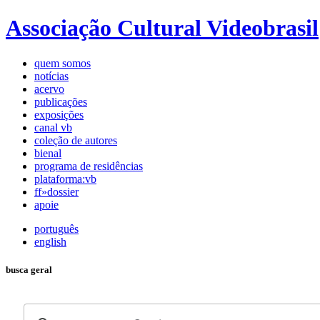
Associação Cultural Videobrasil
quem somos
notícias
acervo
publicações
exposições
canal vb
coleção de autores
bienal
programa de residências
plataforma:vb
ff»dossier
apoie
português
english
busca geral