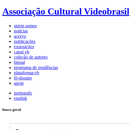
Associação Cultural Videobrasil
quem somos
notícias
acervo
publicações
exposições
canal vb
coleção de autores
bienal
programa de residências
plataforma:vb
ff»dossier
apoie
português
english
busca geral