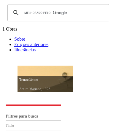
1 Obras
Sobre
Edições anteriores
Itinerâncias
Transatlântico
Arturo Marinho, 1992
Filtros para busca
Título