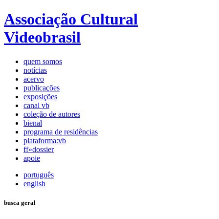
Associação Cultural
Videobrasil
quem somos
notícias
acervo
publicações
exposições
canal vb
coleção de autores
bienal
programa de residências
plataforma:vb
ff»dossier
apoie
português
english
busca geral