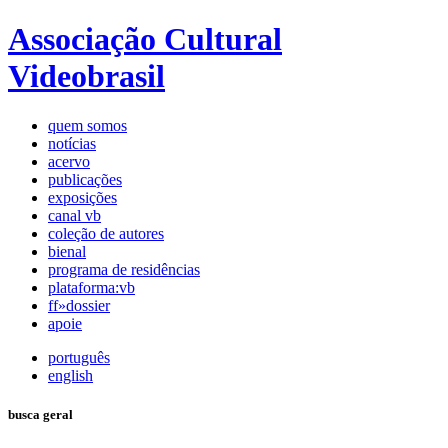
Associação Cultural
Videobrasil
quem somos
notícias
acervo
publicações
exposições
canal vb
coleção de autores
bienal
programa de residências
plataforma:vb
ff»dossier
apoie
português
english
busca geral