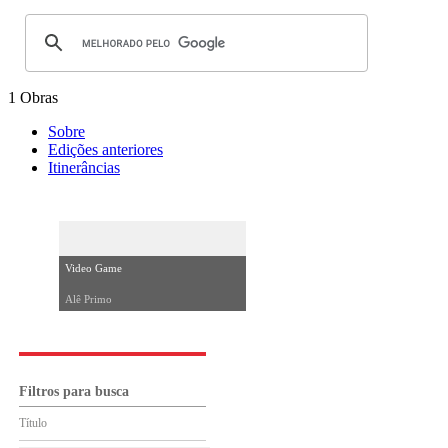
1 Obras
Sobre
Edições anteriores
Itinerâncias
Video Game
Alê Primo
Filtros para busca
Título