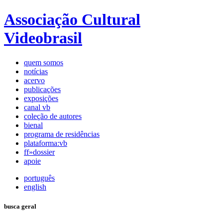
Associação Cultural
Videobrasil
quem somos
notícias
acervo
publicações
exposições
canal vb
coleção de autores
bienal
programa de residências
plataforma:vb
ff»dossier
apoie
português
english
busca geral