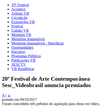
19º Festival
Acontece
Artistas VB
Circulação
Exposições VB
Festival
Galpão VB
Memória VB
Memórias Inapagáveis
Memórias Inapagáveis - Itinerância
Oportunidades
Parceiros
Programas Públicos
Publicações VB
SESCTV
VB Residência
20º Festival de Arte Contemporânea
Sesc_Videobrasil anuncia premiados
A+
a-
postado em 09/10/2017
Foram concedidos três prêmios de aquisição para obras em vídeo,