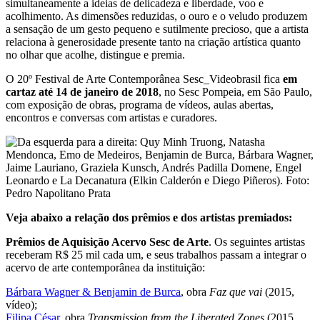
simultaneamente a ideias de delicadeza e liberdade, voo e
acolhimento. As dimensões reduzidas, o ouro e o veludo produzem
a sensação de um gesto pequeno e sutilmente precioso, que a artista
relaciona à generosidade presente tanto na criação artística quanto
no olhar que acolhe, distingue e premia.
O 20º Festival de Arte Contemporânea Sesc_Videobrasil fica
em
cartaz até 14 de janeiro de 2018
, no Sesc Pompeia, em São Paulo,
com exposição de obras, programa de vídeos, aulas abertas,
encontros e conversas com artistas e curadores.
Veja abaixo a relação dos prêmios e dos artistas premiados:
Prêmios de Aquisição Acervo Sesc de Arte
. Os seguintes artistas
receberam R$ 25 mil cada um, e seus trabalhos passam a integrar o
acervo de arte contemporânea da instituição:
Bárbara Wagner & Benjamin de Burca
, obra
Faz que vai
(2015,
vídeo);
Filipa César
, obra
Transmission from the Liberated Zones
(2015,