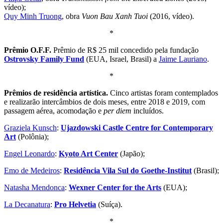
vídeo);
Quy Minh Truong
, obra
Vuon Bau Xanh Tuoi
(2016, vídeo).
*
Prêmio O.F.F.
Prêmio de R$ 25 mil concedido pela fundação
Ostrovsky Family Fund
(EUA, Israel, Brasil) a
Jaime Lauriano
.
*
Prêmios de residência artística.
Cinco artistas foram contemplados
e realizarão intercâmbios de dois meses, entre 2018 e 2019, com
passagem aérea, acomodação e
per diem
incluídos.
Graziela Kunsch
:
Ujazdowski Castle Centre for Contemporary
Art
(Polônia);
Engel Leonardo
:
Kyoto Art Center
(Japão);
Emo de Medeiros
:
Residência Vila Sul do Goethe-Institut
(Brasil);
Natasha Mendonca
:
Wexner Center for the Arts
(EUA);
La Decanatura
:
Pro Helvetia
(Suíça).
*