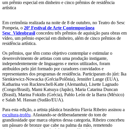
um prêmio especial em dinheiro e cinco prêmios de residência
artística
Em cerimônia realizada na noite de 8 de outubro, no Teatro do Sesc
Pompeia, o
20º Festival de Arte Contemporânea
Sesc_Videobrasil
concedeu três prêmios de aquisição para obras em
vídeo, um prêmio especial em dinheiro, além de cinco prêmios de
residência artística.
Os prêmios, que têm como objetivo contemplar e estimular o
desenvolvimento de artistas com uma produção instigante,
independentemente de linguagens e meios utilizados, foram
atribuídos pelo júri formado por curadores convidados e
representantes dos programas de residência. Participaram do júri: Ika
Sienkiewicz-Nowacka (Grécia/Polônia), Jennifer Lange (EUA),
Katharina von Ruckteschell-Katte (Alemanha), Lisette Lagnado
(Congo/Brasil), Mami Katsuya (Japão), Maria Catarina Duncan
(Brasil), Marina Fokidis (Grécia), Pablo León de la Barra (México)
e Salah M. Hassan (Sudão/EUA).
Para esta edição, a artista plástica brasileira Flavia Ribeiro assinou a
escultura-troféu
. Afastando-se deliberadamente do tom de
grandiosidade que marca objetos dessa categoria, Ribeiro concebeu
um pássaro de bronze que cabe na palma da mão, remetendo