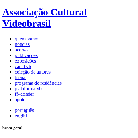
Associação Cultural
Videobrasil
quem somos
notícias
acervo
publicações
exposições
canal vb
coleção de autores
bienal
programa de residências
plataforma:vb
ff»dossier
apoie
português
english
busca geral