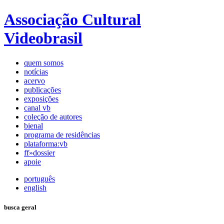
Associação Cultural
Videobrasil
quem somos
notícias
acervo
publicações
exposições
canal vb
coleção de autores
bienal
programa de residências
plataforma:vb
ff»dossier
apoie
português
english
busca geral