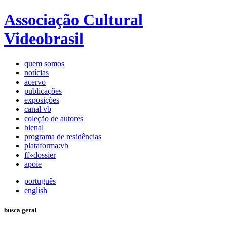
Associação Cultural
Videobrasil
quem somos
notícias
acervo
publicações
exposições
canal vb
coleção de autores
bienal
programa de residências
plataforma:vb
ff»dossier
apoie
português
english
busca geral