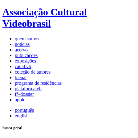
Associação Cultural
Videobrasil
quem somos
notícias
acervo
publicações
exposições
canal vb
coleção de autores
bienal
programa de residências
plataforma:vb
ff»dossier
apoie
português
english
busca geral