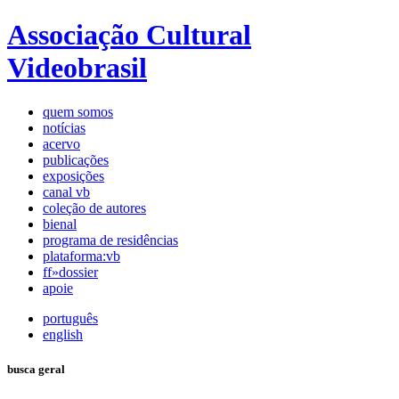
Associação Cultural
Videobrasil
quem somos
notícias
acervo
publicações
exposições
canal vb
coleção de autores
bienal
programa de residências
plataforma:vb
ff»dossier
apoie
português
english
busca geral