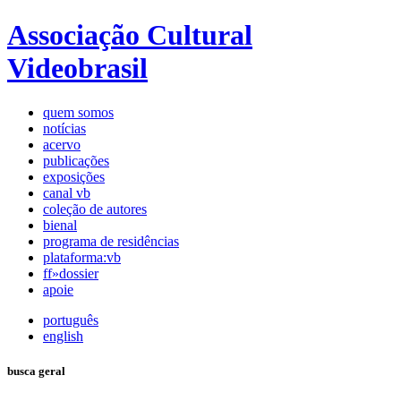
Associação Cultural
Videobrasil
quem somos
notícias
acervo
publicações
exposições
canal vb
coleção de autores
bienal
programa de residências
plataforma:vb
ff»dossier
apoie
português
english
busca geral