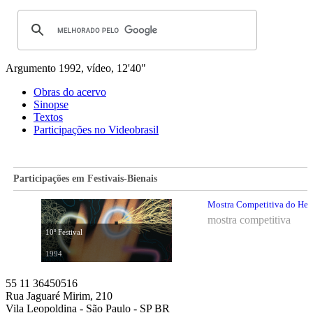
Argumento
1992, vídeo, 12'40"
Obras do acervo
Sinopse
Textos
Participações no Videobrasil
Participações em Festivais-Bienais
Mostra Competitiva do Hemis
mostra competitiva
10º Festival
1994
55 11 36450516
Rua Jaguaré Mirim, 210
Vila Leopoldina - São Paulo - SP BR