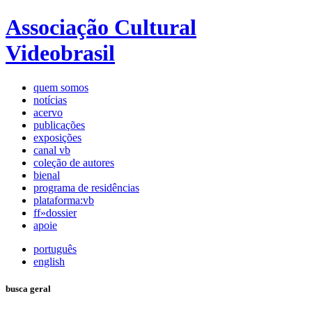
Associação Cultural
Videobrasil
quem somos
notícias
acervo
publicações
exposições
canal vb
coleção de autores
bienal
programa de residências
plataforma:vb
ff»dossier
apoie
português
english
busca geral