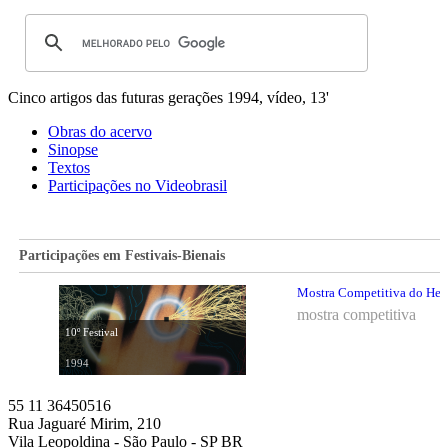
Cinco artigos das futuras gerações
1994, vídeo, 13'
Obras do acervo
Sinopse
Textos
Participações no Videobrasil
Participações em Festivais-Bienais
Mostra Competitiva do Hemis
mostra competitiva
10º Festival
1994
55 11 36450516
Rua Jaguaré Mirim, 210
Vila Leopoldina - São Paulo - SP BR