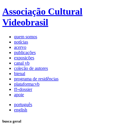
Associação Cultural
Videobrasil
quem somos
notícias
acervo
publicações
exposições
canal vb
coleção de autores
bienal
programa de residências
plataforma:vb
ff»dossier
apoie
português
english
busca geral