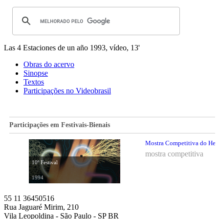
Las 4 Estaciones de un año
1993, vídeo, 13'
Obras do acervo
Sinopse
Textos
Participações no Videobrasil
Participações em Festivais-Bienais
Mostra Competitiva do Hemis
mostra competitiva
10º Festival
1994
55 11 36450516
Rua Jaguaré Mirim, 210
Vila Leopoldina - São Paulo - SP BR