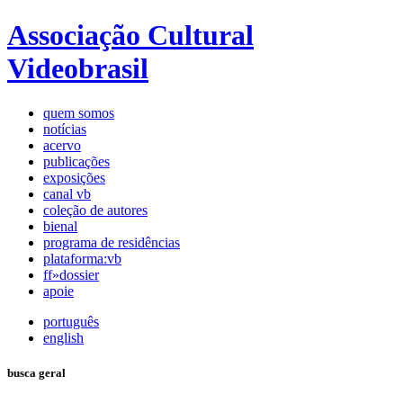
Associação Cultural
Videobrasil
quem somos
notícias
acervo
publicações
exposições
canal vb
coleção de autores
bienal
programa de residências
plataforma:vb
ff»dossier
apoie
português
english
busca geral