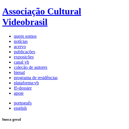
Associação Cultural
Videobrasil
quem somos
notícias
acervo
publicações
exposições
canal vb
coleção de autores
bienal
programa de residências
plataforma:vb
ff»dossier
apoie
português
english
busca geral