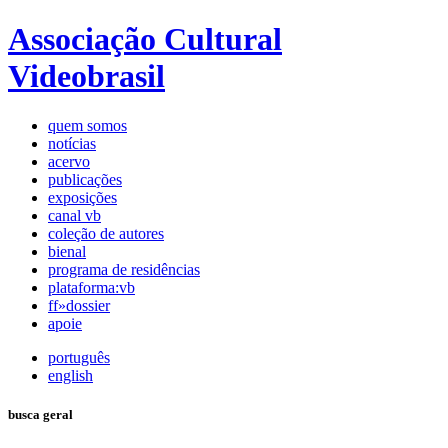
Associação Cultural
Videobrasil
quem somos
notícias
acervo
publicações
exposições
canal vb
coleção de autores
bienal
programa de residências
plataforma:vb
ff»dossier
apoie
português
english
busca geral