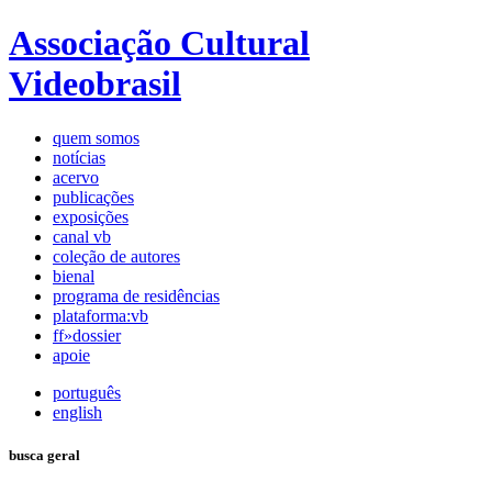
Associação Cultural
Videobrasil
quem somos
notícias
acervo
publicações
exposições
canal vb
coleção de autores
bienal
programa de residências
plataforma:vb
ff»dossier
apoie
português
english
busca geral