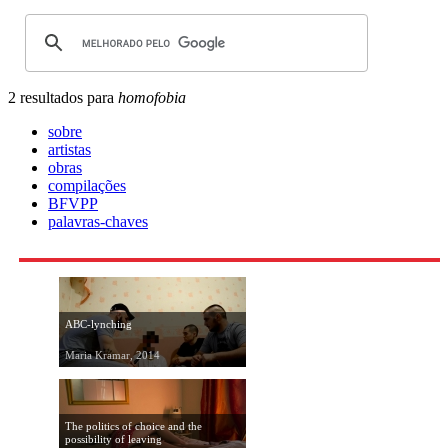
2 resultados para
homofobia
sobre
artistas
obras
compilações
BFVPP
palavras-chaves
ABC-lynching
Maria Kramar, 2014
The politics of choice and the
possibility of leaving