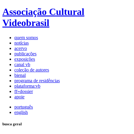
Associação Cultural
Videobrasil
quem somos
notícias
acervo
publicações
exposições
canal vb
coleção de autores
bienal
programa de residências
plataforma:vb
ff»dossier
apoie
português
english
busca geral